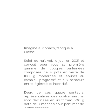
Imaginé à Monaco, fabriqué à
Grasse.
Soleil de nuit voit le jour en 2021 et
conçoit pour vous sa première
gamme de bougies parfumées
composée de 4 pots en verre de
180 g modernes et épurés au
camaïeu progressif et aux senteurs
entre légèreté et intensité.
Deux de ces quatre senteurs,
représentatives des quatre saisons,
sont déclinées en un format 500 g
doté de 3 mèches pour parfumer de
larges espaces.