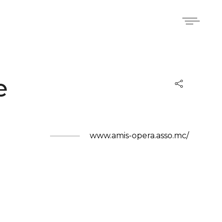
e
www.amis-opera.asso.mc/